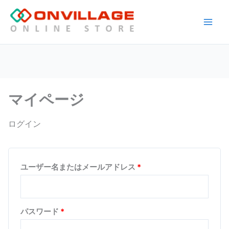
内
容
Main
を
ス
Men
キ
ッ
プ
マイページ
ログイン
必
ユーザー名またはメールアドレス
*
須
必
パスワード
*
須