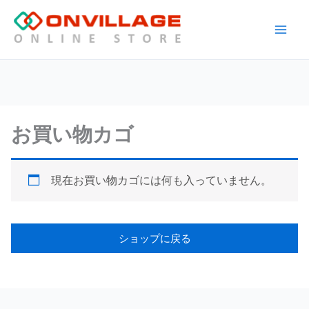
内
容
Main
を
ス
Men
キ
ッ
プ
お買い物カゴ
現在お買い物カゴには何も入っていません。
ショップに戻る